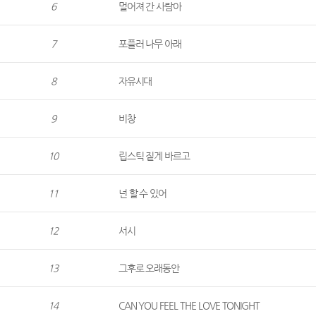
6
멀어져 간 사람아
7
포플러 나무 아래
8
자유시대
9
비창
10
립스틱 짙게 바르고
11
넌 할 수 있어
12
서시
13
그후로 오래동안
14
CAN YOU FEEL THE LOVE TONIGHT