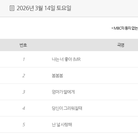
2026년 3월 14일 토요일
* MBC의 동의 없
번호
곡명
1
나는 너 좋아 (MR
2
봄봄봄
3
엄마가 딸에게
4
당신이 그리워질때
5
난 널 사랑해