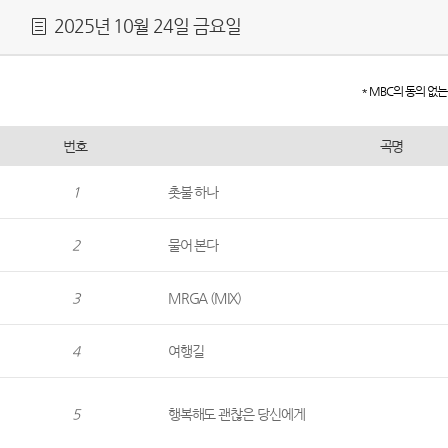
2025년 10월 24일 금요일
* MBC의 동의 없
번호
곡명
1
촛불 하나
2
물어 본다
3
MRGA (MIX)
4
여행길
5
행복해도 괜찮은 당신에게