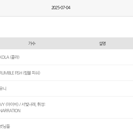
2025-07-04
가수
설명
KOLA (콜라)
RUMBLE FISH (럼블 피쉬)
유니
IVY (아이비) / 서빛나래, 휘성:
NARRATION
벗님들